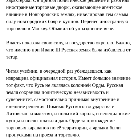
характером! Он принял политическое решение и разогнал
иностранные торговые дворы, оказывающее агентское
влияние в Новгородских землях, нивелировав тем самым
силу новгородских бояр и купцов. Перенёс иностранную
торговлю в Москву. Объявил об упразднении вече.
Власть показала свою силу, и государство окрепло. Важно,
что именно при Иване III Русская земля была избавлена от
татар.
Читая учебник, в очередной раз убеждаешься, как
извращена официальная история. Имеет большое значение
тот факт, что Русь не являлась колонией Орды. Русская
земля сохраняла политическую независимость и
суверенитет, самостоятельно принимая внутренние и
внешние решения. Помимо Русского государства и
Литовское княжество, и польский король, и венецианские
купцы и послы платили дань Орде за прохождение
торговых караванов по её территории, а ярлыки были
пропусками на проезд и торговлю.