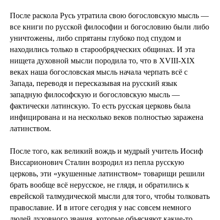
После раскола Русь утратила свою богословскую мысль —
все книги по русской философии и богословию были либо
уничтожены, либо спрятаны глубоко под спудом и
находились только в старообрядческих общинах. И эта
нищета духовной мысли породила то, что в XVIII-XIX
веках наша богословская мысль начала черпать всё с
Запада, переводя и пересказывая на русский язык
западную философскую и богословскую мысль —
фактически латинскую. То есть русская церковь была
инфицирована и на несколько веков полностью заражена
латинством.
После того, как великий вождь и мудрый учитель Иосиф
Виссарионович Сталин возродил из пепла русскую
церковь, эти «укушенные латинством» товарищи решили
брать вообще всё нерусское, не глядя, и обратились к
еврейской талмудической мысли для того, чтобы толковать
православие. И в итоге сегодня у нас совсем немного
людей духовного звания, которые объясняют какие-то