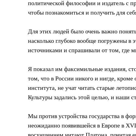
политической философии и издатель с пр
чтобы познакомиться и получить для себ
Для этих людей было очень важно понять
насколько глубоко вообще погружены в э
источниками и спрашивали от том, где мы
Я показал им факсимильные издания, сто
том, что в России никого и нигде, кроме
института, не учат читать старые летоп
Культуры задались этой целью, и наши с
Мы против устройства государства в фор
неожиданно появившейся в Европе в XVI в
восхищением читают Платона, почитая ег