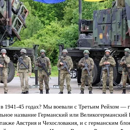
 в 1941-45 годах? Мы воевали с Третьим Рейхом — 
ное название Германский или Великогерманский Р
 также Австрия и Чехословакия, и с германским бл