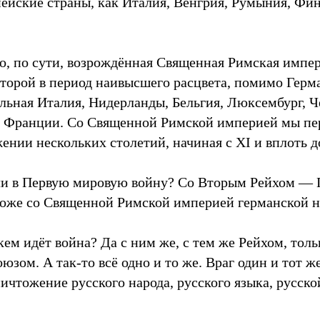
опейские страны, как Италия, Венгрия, Румыния, Фи
о, по сути, возрождённая Священная Римская импе
которой в период наивысшего расцвета, помимо Герм
альная Италия, Нидерланды, Бельгия, Люксембург, Ч
ы Франции. Со Священной Римской империей мы пе
ении нескольких столетий, начиная с XI и вплоть д
ли в Первую мировую войну? Со Вторым Рейхом — 
тоже со Священной Римской империей германской н
 кем идёт война? Да с ним же, с тем же Рейхом, толь
юзом. А так-то всё одно и то же. Враг один и тот же
ичтожение русского народа, русского языка, русско