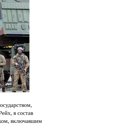
государством,
ейх, в состав
оком, включавшим