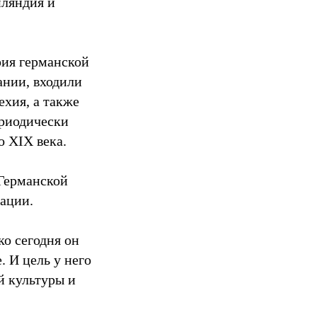
нляндия и
рия германской
ании, входили
ехия, а также
риодически
о XIX века.
Германской
ации.
ко сегодня он
. И цель у него
й культуры и