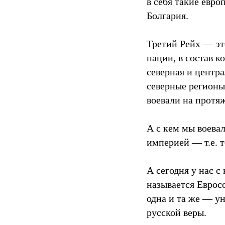
в себя такие евр
Болгария.
Третий Рейх — эт
нации, в состав 
северная и центр
северные регион
воевали на протяж
А с кем мы воева
империей — т.е. 
А сегодня у нас с
называется Евросо
одна и та же — ун
русской веры.