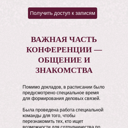
Ректор Института Русской
Политической Культуры, декан
Получить доступ к записям
Факультета Высшего Управления
ИнРПК. Журналист, член Союза
журналистов России, политолог,
общественный деятель.
ВАЖНАЯ ЧАСТЬ
КОНФЕРЕНЦИИ —
ОБЩЕНИЕ И
ЗНАКОМСТВА
Помимо докладов, в расписании было
предусмотрено специальное время
для формирования деловых связей.
Была проведена работа специальной
команды для того, чтобы
перезнакомить тех, кто ищет
возможности для сотрудничества по