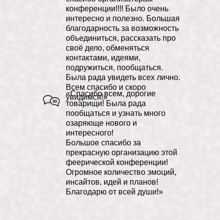
Бояков Эдуард
конференции!!!! Было очень
Владиславович
интересно и полезно. Большая
благодарность за возможность
объединиться, рассказать про
Художественный руководитель
своё дело, обменяться
Театра на Малой Ордынке,
контактами, идеями,
российский продюсер, театральный
подружиться, пообщаться.
режиссёр и педагог.
Была рада увидеть всех лично.
Всем спасибо и скоро
«Спасибо всем, дорогие
увидимся!»
товарищи! Была рада
пообщаться и узнать много
озаряюще нового и
интересного!
Большое спасибо за
прекрасную организацию этой
феерической конференции!
Огромное количество эмоций,
инсайтов, идей и планов!
Благодарю от всей души!»