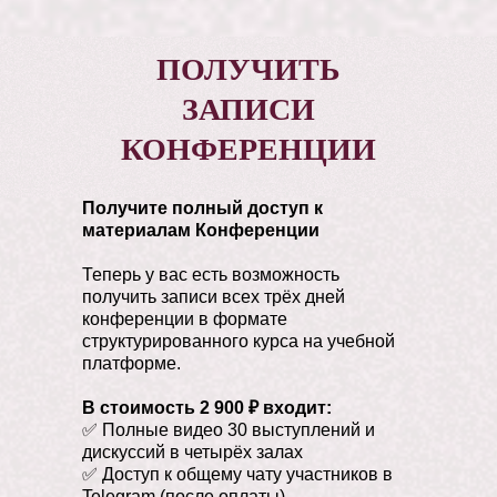
ПОЛУЧИТЬ
ЗАПИСИ
КОНФЕРЕНЦИИ
Получите полный доступ к
материалам Конференции
Теперь у вас есть возможность
Геворгян Каринэ
получить записи всех трёх дней
конференции в формате
Александровна
структурированного курса на учебной
платформе.
Российский политолог, востоковед,
иранист. Специалист по работе с
В стоимость 2 900 ₽ входит:
информацией, пропаганде и
✅ Полные видео 30 выступлений и
контрпропаганде. Эксперт в области
дискуссий в четырёх залах
интеллектуальной и стратегической
✅ Доступ к общему чату участников в
разведки. Эксперт Комитета по
Telegram (после оплаты)