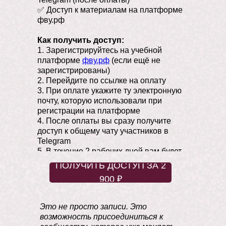
делам СНГ Государственной Думы
✅ Доступ к материалам на платформе
России. Преподаватель Института
фву.рф
Русской Политической Культуры.
Как получить доступ:
1. Зарегистрируйтесь на учебной
платформе
фву.рф
(если ещё не
зарегистрированы)
2. Перейдите по ссылке на оплату
3. При оплате укажите ту электронную
почту, которую использовали при
регистрации на платформе
4. После оплаты вы сразу получите
доступ к общему чату участников в
Telegram
5. В течение 2 рабочих дней вам будет
открыт доступ к материалам на
ПОЛУЧИТЬ ДОСТУП ЗА 2
платформе
900 ₽
Это не просто записи. Это
возможность присоединиться к