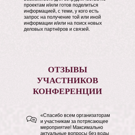
проектам и/или готов поделиться
информацией, с теми, у кого есть
запрос на получение той или иной
информации и/или на поиск новых
деловых партнёров и связей.
Измайлов Энвер
Хаджимуратович
ОТЗЫВЫ
УЧАСТНИКОВ
Российский философ, общественный
деятель, автор фундаментальных
КОНФЕРЕНЦИИ
трудов по методологии мышления и
социальной философии: «Код
Абсолюта», Цивилизационная
концепция нового времени» и др.
«Спасибо всем организаторам
Советник Президента ЭСВУ БРИКС
и участникам за потрясающее
по концептуальным и
мероприятие! Максимально
межконфессиональным вопросам,
актуальные вопросы без воды