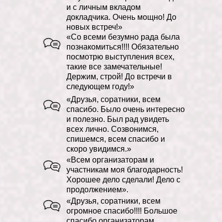
Основатель «Школы
и с личным вкладом
несимметричной диалектики»
докладчика. Очень мощно! До
новых встреч!»
«Со всеми безумно рада была
познакомиться!!!! Обязательно
посмотрю выступления всех,
такие все замечательные!
Держим, строй! До встречи в
следующем году!»
«Друзья, соратники, всем
спасибо. Было очень интересно
и полезно. Был рад увидеть
всех лично. Созвонимся,
спишемся, всем спасибо и
скоро увидимся.»
«Всем организаторам и
участникам моя благодарность!
Хорошее дело сделали! Дело с
продолжением».
«Друзья, соратники, всем
огромное спасибо!!!! Большое
спасибо организаторам