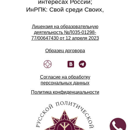
интересах России;
ИнРПК: Свой среди Своих,
где Сила в Правде!
Лицензия на образовательную
Подпишитесь на наши
деятельность №Л035-01298-
77/00647430 от 12 апреля 2023
ресурсы:
ВК ИнРПК
Образец договора
Телеграм канал Института
Телеграм канал Клуба
«Улица правды»
Согласие на обработку
персональных данных
Политика конфиденциальности