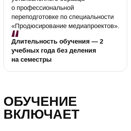
ПРОДЮСЕР
КАК УПРАВЛЕНЕЦ
200 часов заочной авторской программы
от Факультета Высшего Управления.
Она помогает понять не только
«как делать», но и зачем и для кого
вы это делаете.