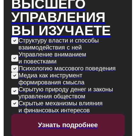
с портфолио, командой
и опытом
Можете работать
Продюсером в кино, медиа,
блогосфере
Медиастратегом
и куратором
Руководителем проектов
в сфере культуры
и коммуникаций
КОМАНДА