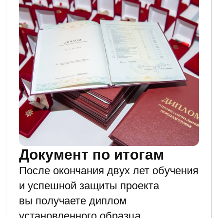
Оставить заявку
Ценность нашего проекта в том,
чтобы вы поняли законы
управления этим миром.
Окружите себя близкими по духу
людьми!
ЧТО ДАЕТ БЛОК
ФАКУЛЬТЕТА
ВЫСШЕГО
УПРАВЛЕНИЯ —