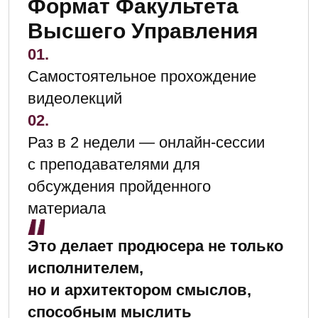
востоковед, иранист.
стратегической разведки
Преподаватель
по информационной
спецслужб. Эксперт
работе и спецоперациям.
в области
Кандидат
интеллектуальной
филологических наук.
и стратегической
Лингвист, психолог,
разведки. Эксперт
писатель, сценарист.
Комитета по делам СНГ
Член Союза писателей
Госдумы Р Ф.
России. Ректор Школы
Здравого Смысла. Майор
ГРУ в отставке.
Роман Газенко
Арсений
Режиссёр-документалист,
Бычков
сценарист, продюсер
Оператор-постановщик,
и телеведущий,
педагог. Выпускник
языковед-германист,
операторского
историк-исследователь,
факультета ВГИК
публицист, эксперт-
им. С. А. Герасимова.
политтехнолог. Член
Избранная
Союза журналистов
фильмография: «Тайна
России. Офицер ГРУ
Чёрной Руки»,
в отставке.
«Престольный праздник.
Введение во храм
Пресвятой Богородицы»,
«Инкассаторы»
"Расплата", «Кин-Дза-
Дза. Проверка