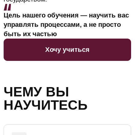
Выявлять
общественные
запросы
Работать
с контекстом
и идеей
Формировать
профессиональную
команду