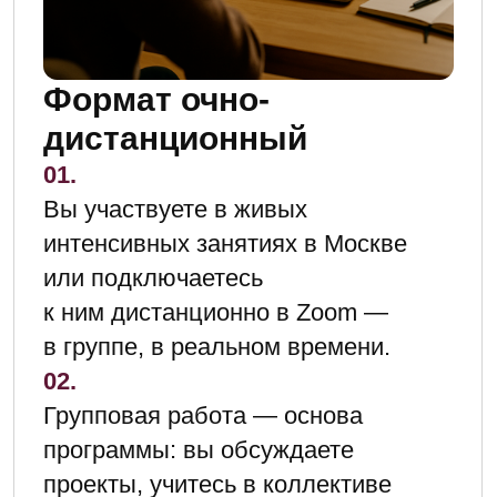
Документ по итогам
После окончания двух лет обучения
и успешной защиты проекта
вы получаете диплом
установленного образца
о профессиональной
переподготовке по специальности
«Продюсирование медиапроектов».
Длительность обучения — 2
учебных года без деления