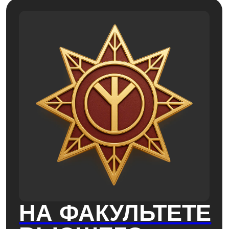
Должность
Продюсер
Навыки
Умеете запускать проекты —
с нуля и до результата
Мыслите как
медиапродюсер
и управленец
Обладаете знаниями
о структуре власти
и механизмах влияния
Включены
в профессиональную сеть: