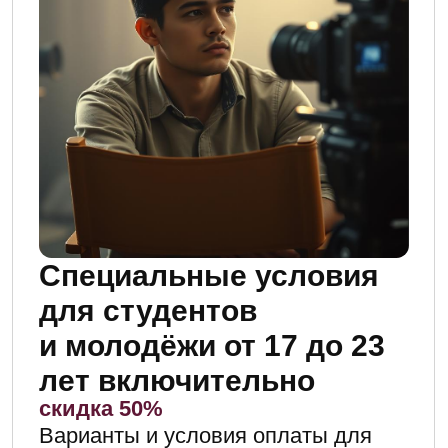
01.
Cамостоятельное прохождение
видеолекций
02.
Раз в 2 недели — онлайн-сессии
с преподавателями для
обсуждения пройденного
материала
Это делает продюсера не только
исполнителем,
но и архитектором смыслов,
способным мыслить
стратегически и и чувствовать
контекст