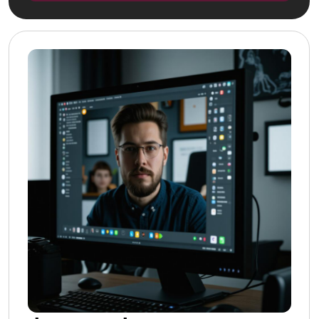
Дмитрий Роде
Алексей
Ректор Института
Дубровин
Русской Политической
Декан факультета
Культуры, декан
продюсирования ИнРПК.
Факультета Высшего
Режиссёр, продюсер.
Управления ИнРПК.
Руководитель
Журналист, член Союза
кинокомпании DUBROVIN
журналистов России,
STUDIO. Генеральный
политолог, общественный
продюсер
деятель.
образовательных
проектов Киношкола
ФАБРИКА КИНО и
ШКОЛА КЛИПМЕЙКЕР.
Преподаватель в МШК и
Институте Звукового
Дизайна.
Каринэ
Александр
Геворгян
Ибрагимов
Российский политолог,
Специалист