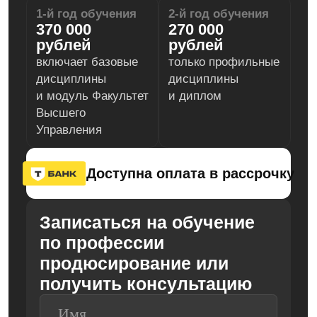
Вы участвуете в живых
интенсивных занятиях в Москве
или подключаетесь
к ним дистанционно в Zoom —
в группе, в реальном времени.
02.
Групповая работа — основа
программы: вы обсуждаете
проекты, учитесь в коллективе
и запускаете собственные идеи
вместе с другими.
Цель нашего обучения — в том,
чтобы вы поняли законы
управления этим миром.
Окружите себя близкими по духу
людьми!