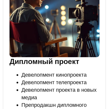
17 ОКТЯБРЯ
2025 ГОДА
Приём заявок уже открыт.
1-й год обучения
2-й год обучения
370 000
270 000
рублей
рублей
включает базовые
только профильные
дисциплины
дисциплины
и модуль Факультет
и диплом
Высшего
Управления
Доступна оплата в рассрочку
Записаться на обучение
по профессии
продюсирование или
получить консультацию