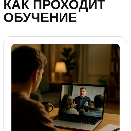
взрослых.
02.
Вы можете поступить сразу после
школы — и выбрать наш факультет
как основное профессиональное
образование, если хотите сразу
погрузиться в индустрию
и запустить карьеру продюсера.
Это не «дополнительно
к диплому» — это путь
в профессию