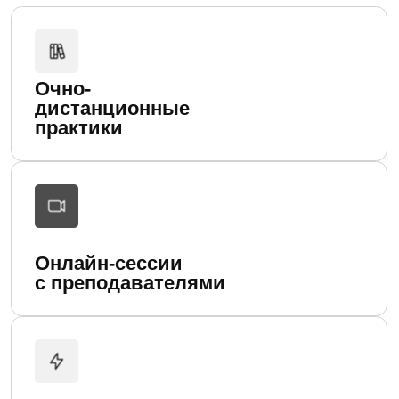
НА ФАКУЛЬТЕТЕ
ВЫСШЕГО
УПРАВЛЕНИЯ
ВЫ ИЗУЧАЕТЕ
Структуру власти и способы
взаимодействия с ней
Управление вниманием
и повестками
Психологию массового поведения
Медиа как инструмент
формирования смысла
Скрытую природу денег и законы
управления обществом
Скрытые механизмы влияния
и финансовых интересов