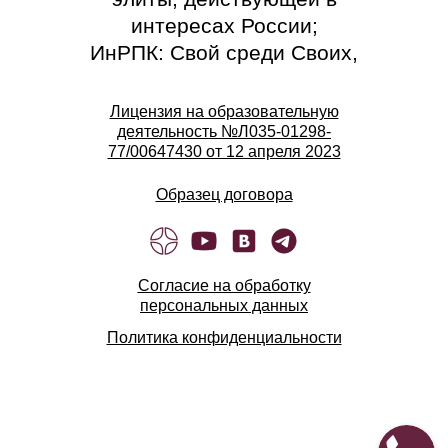
интересах России;
ИнРПК: Свой среди Своих,
где Сила в Правде!
Лицензия на образовательную
Подпишитесь на наши
деятельность №Л035-01298-
77/00647430 от 12 апреля 2023
ресурсы:
ВК ИнРПК
Образец договора
Телеграм канал Института
Телеграм канал Клуба
«Улица правды»
Согласие на обработку
персональных данных
Политика конфиденциальности